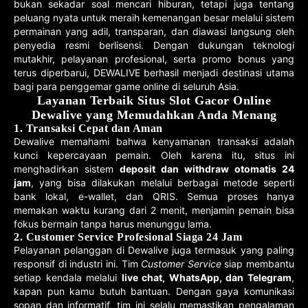
bukan sekadar soal mencari hiburan, tetapi juga tentang
peluang nyata untuk meraih kemenangan besar melalui sistem
permainan yang adil, transparan, dan diawasi langsung oleh
penyedia resmi berlisensi. Dengan dukungan teknologi
mutakhir, pelayanan profesional, serta promo bonus yang
terus diperbarui, DEWALIVE berhasil menjadi destinasi utama
bagi para penggemar game online di seluruh Asia.
Layanan Terbaik Situs Slot Gacor Online
Dewalive yang Memudahkan Anda Menang
1. Transaksi Cepat dan Aman
Dewalive memahami bahwa kenyamanan transaksi adalah
kunci kepercayaan pemain. Oleh karena itu, situs ini
menghadirkan sistem
deposit dan withdraw otomatis 24
jam
, yang bisa dilakukan melalui berbagai metode seperti
bank lokal, e-wallet, dan QRIS. Semua proses hanya
memakan waktu kurang dari 2 menit, menjamin pemain bisa
fokus bermain tanpa harus menunggu lama.
2. Customer Service Profesional Siaga 24 Jam
Pelayanan pelanggan di Dewalive juga termasuk yang paling
responsif di industri ini. Tim
Customer Service
siap membantu
setiap kendala melalui
live chat, WhatsApp, dan Telegram
,
kapan pun kamu butuh bantuan. Dengan gaya komunikasi
sopan dan informatif, tim ini selalu memastikan pengalaman