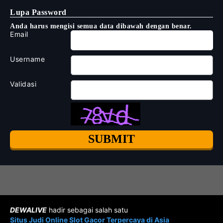
Lupa Password
Anda harus mengisi semua data dibawah dengan benar.
Email
Username
Validasi
DEWALIVE
hadir sebagai salah satu
Situs Judi Online Slot Gacor Terpercaya di Asia